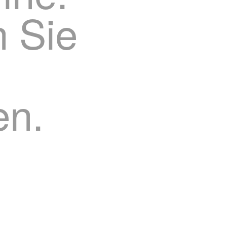
n Sie
en.