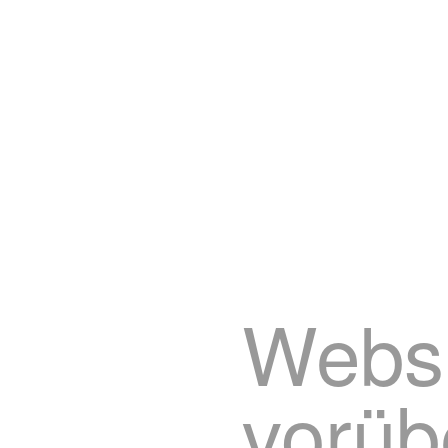
Websi
vorüb