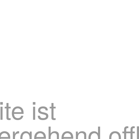
te ist
ergehend offl